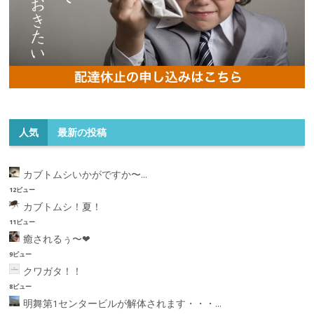
人気
最新の投稿
カブトムシいかがですか〜...
12ビュー
カブトムシ！夏！
11ビュー
癒されるぅ〜❤︎
9ビュー
クワガタ！！
8ビュー
明舞第1センタービルが解体されます・・・...