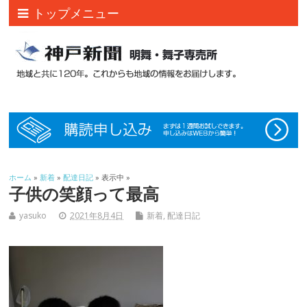
トップメニュー
ホーム
»
新着
»
配達日記
» 表示中 »
子供の笑顔って最高
yasuko
2021年8月4日
新着
,
配達日記