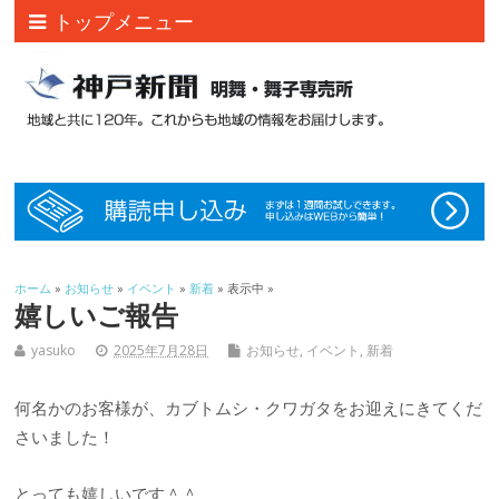
トップメニュー
ホーム
»
お知らせ
»
イベント
»
新着
» 表示中 »
嬉しいご報告
yasuko
2025年7月28日
お知らせ
,
イベント
,
新着
何名かのお客様が、カブトムシ・クワガタをお迎えにきてくだ
さいました！
とっても嬉しいです＾＾