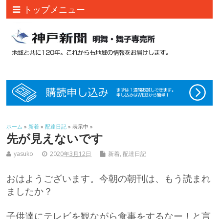
トップメニュー
ホーム
»
新着
»
配達日記
» 表示中 »
先が見えないです
yasuko
2020年3月12日
新着
,
配達日記
おはようございます。今朝の朝刊は、もう読まれ
ましたか？
子供達にテレビを観ながら食事をするなー！と言