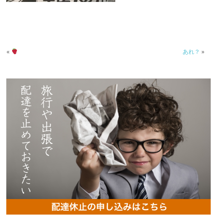
«
あれ？
»