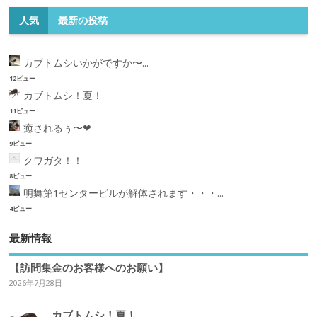
人気
最新の投稿
カブトムシいかがですか〜...
12ビュー
カブトムシ！夏！
11ビュー
癒されるぅ〜❤︎
9ビュー
クワガタ！！
8ビュー
明舞第1センタービルが解体されます・・・...
4ビュー
最新情報
【訪問集金のお客様へのお願い】
2026年7月28日
カブトムシ！夏！