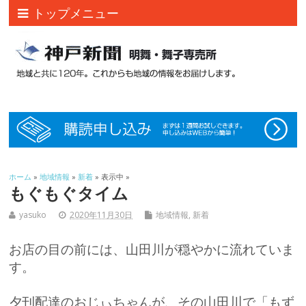
トップメニュー
ホーム
»
地域情報
»
新着
» 表示中 »
もぐもぐタイム
yasuko
2020年11月30日
地域情報
,
新着
お店の目の前には、山田川が穏やかに流れていま
す。
夕刊配達のおじぃちゃんが、その山田川で「もず